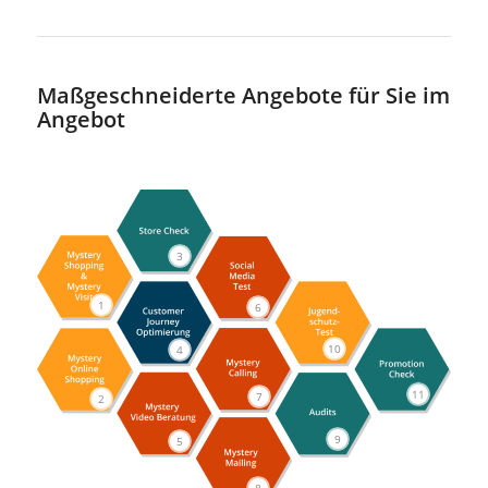
Maßgeschneiderte Angebote für Sie im
Angebot
3
1
6
10
4
7
11
2
9
5