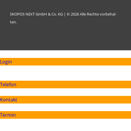
SKO­POS NEXT GmbH & Co. KG | © 2026 Alle Rech­te vor­be­hal­
ten.
Login
Telefon
Kontakt
Termin